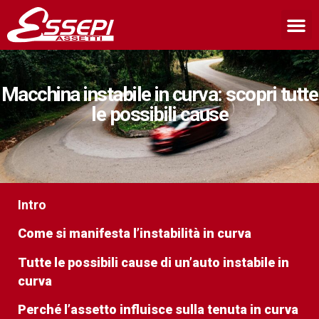
Macchina instabile in curva: scopri tutte
le possibili cause
Intro
Come si manifesta l’instabilità in curva
Tutte le possibili cause di un’auto instabile in
curva
Perché l’assetto influisce sulla tenuta in curva